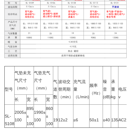
气垫未充
气垫充气
气尺寸
尺寸
气
波动交
充气流
噪
承
频率
（mm）
（mm）
型号
道
替周期
量
音
重
电压
（Hz）
数
（min）
（L/min)
(dB)
kg
v
长
宽
长
宽
895
860
2005±
1990±
SL-
±
±
100
100
19
12±2
≥6
50±1
≤40
135
AC220
S108
100
100