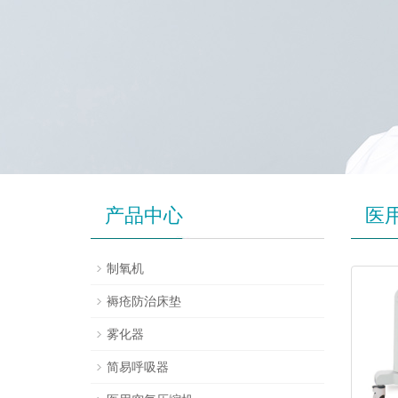
产品中心
医
制氧机
褥疮防治床垫
雾化器
简易呼吸器