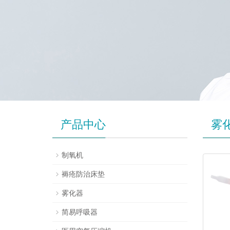
产品中心
雾
制氧机
褥疮防治床垫
雾化器
简易呼吸器