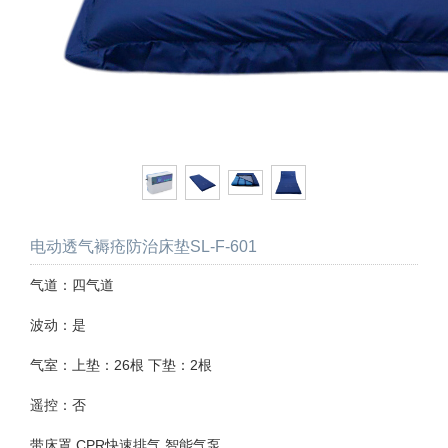
电动透气褥疮防治床垫SL-F-601
气道：四气道
波动：是
气室：上垫：26根 下垫：2根
遥控：否
带床罩 CPR快速排气 智能气泵