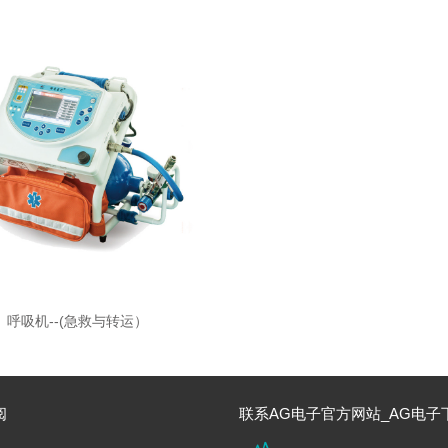
呼吸机--(急救与转运）
阅
联系AG电子官方网站_AG电子