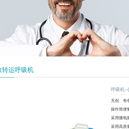
救转运呼吸机
呼吸机-
无创、有
操作简便
采用微电
采用高质