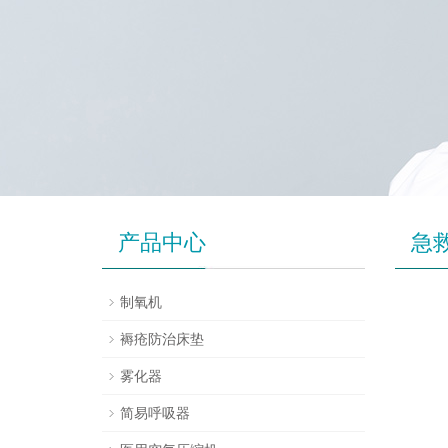
产品中心
急
制氧机
褥疮防治床垫
雾化器
简易呼吸器